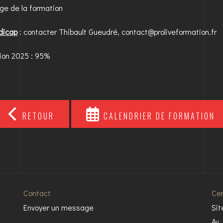
ge de la formation
dicap
: contacter Thibault Gueudré, contact@proliveformation.fr
ion 2025 : 95%
RETOUR
CALENDRIER DE FORMATION
Contact
Cen
Envoyer un message
Sit
Av.